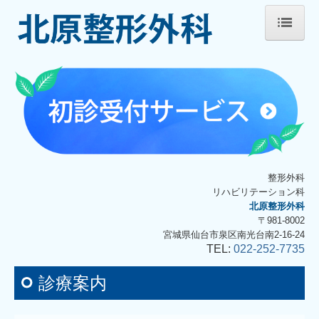
ホーム
当院について
診療案内
施設、設備など
整形外科
リハビリテーション科
地図、交通案内
北原整形外科
〒981-8002
個人情報保護方針
宮城県仙台市泉区南光台南2-16-24
TEL:
022-252-7735
診療案内